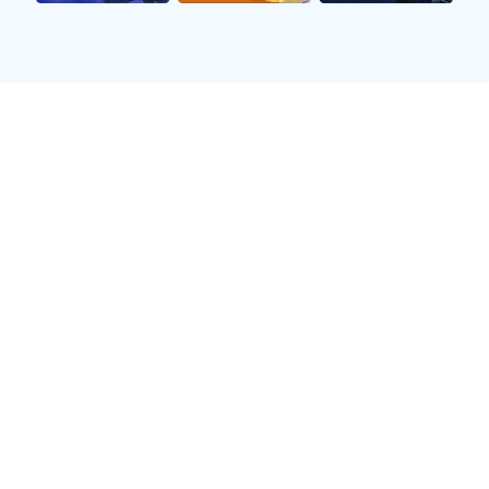
热门联赛积分榜
查看全部联赛 →
#
球队
赛
胜
平
负
积分
1
利物浦
28
20
6
2
66
2
曼城
28
19
7
2
64
3
阿森纳
28
19
5
4
62
4
阿斯顿维拉
28
17
4
7
55