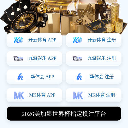
2
曼城
MCI
1
阿森纳
ARS
NBA
LIVE Q3 04:12
88
洛杉矶湖人
LAL
92
金州勇士
GSW
意甲
FT
1
尤文图斯
JUV
2
那不勒斯
NAP
西甲
HT
0
皇家马德里
RMA