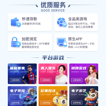
0
马德里竞技
ATM
今日赛程 & 赛果
完整赛程表 →
拜仁慕尼黑
19:30
VS
未开始
德甲
多特蒙德
AC米兰
22:00
VS
未开始
欧冠
国际米兰
巴黎圣日耳曼
03:45
2 - 1
已结束
法甲
马赛